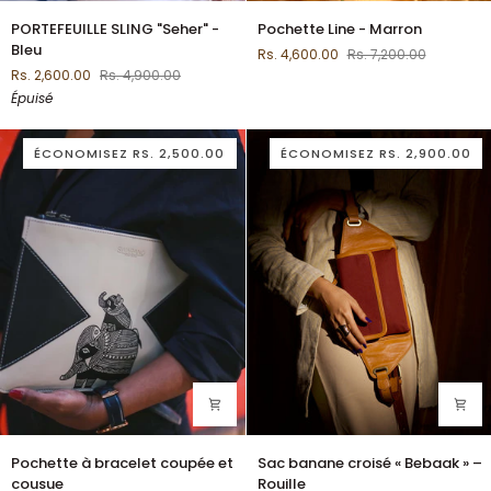
PORTEFEUILLE
Pochette
PORTEFEUILLE SLING "Seher" -
Pochette Line - Marron
SLING
Line
Bleu
Rs. 4,600.00
Rs. 7,200.00
"Seher"
-
Rs. 2,600.00
Rs. 4,900.00
-
Marron
Épuisé
Bleu
ÉCONOMISEZ
RS. 2,500.00
ÉCONOMISEZ
RS. 2,900.00
Pochette
Sac
Pochette à bracelet coupée et
Sac banane croisé « Bebaak » –
à
banane
cousue
Rouille