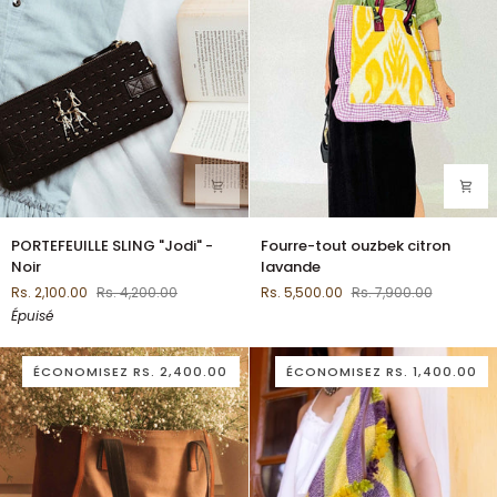
PORTEFEUILLE
Fourre-
PORTEFEUILLE SLING "Jodi" -
Fourre-tout ouzbek citron
SLING
tout
Noir
lavande
"Jodi"
ouzbek
Rs. 2,100.00
Rs. 4,200.00
Rs. 5,500.00
Rs. 7,900.00
-
citron
Épuisé
Noir
lavande
ÉCONOMISEZ
RS. 2,400.00
ÉCONOMISEZ
RS. 1,400.00