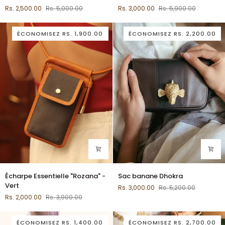
bracelet
croisé
Rs. 2,500.00
Rs. 5,000.00
Rs. 3,000.00
Rs. 5,900.00
coupée
«
et
Bebaak
cousue
»
ÉCONOMISEZ
RS. 1,900.00
ÉCONOMISEZ
RS. 2,200.00
–
Rouille
Écharpe
Sac
Écharpe Essentielle "Rozana" -
Sac banane Dhokra
Essentielle
banane
Vert
Rs. 3,000.00
Rs. 5,200.00
"Rozana"
Dhokra
Rs. 2,000.00
Rs. 3,900.00
-
Vert
ÉCONOMISEZ
RS. 1,400.00
ÉCONOMISEZ
RS. 2,700.00