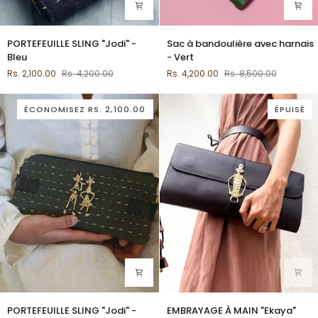
PORTEFEUILLE
Sac
PORTEFEUILLE SLING "Jodi" -
Sac à bandoulière avec harnais
SLING
à
Bleu
- Vert
"Jodi"
bandoulière
Rs. 2,100.00
Rs. 4,200.00
Rs. 4,200.00
Rs. 8,500.00
-
avec
Bleu
harnais
-
ÉCONOMISEZ
RS. 2,100.00
ÉPUISÉ
Vert
PORTEFEUILLE
EMBRAYAGE
PORTEFEUILLE SLING "Jodi" -
EMBRAYAGE À MAIN "Ekaya"
SLING
À