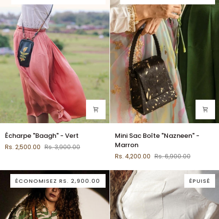
Écharpe
Mini
Écharpe "Baagh" - Vert
Mini Sac Boîte "Nazneen" -
"Baagh"
Sac
Marron
Rs. 2,500.00
Rs. 3,900.00
-
Boîte
Rs. 4,200.00
Rs. 6,900.00
Vert
"Nazneen"
-
Marron
ÉCONOMISEZ
RS. 2,900.00
ÉPUISÉ