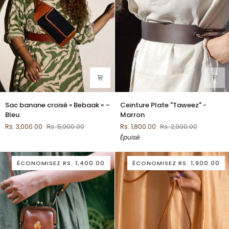
Sac
Ceinture
Sac banane croisé « Bebaak » –
Ceinture Plate "Taweez" -
banane
Plate
Bleu
Marron
croisé
"Taweez"
Rs. 3,000.00
Rs. 5,900.00
Rs. 1,800.00
Rs. 2,900.00
«
-
Épuisé
Bebaak
Marron
»
–
ÉCONOMISEZ
RS. 1,400.00
ÉCONOMISEZ
RS. 1,900.00
Bleu