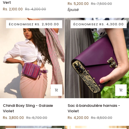
Vert
Rs. 5,200.00
Rs. 7,500.00
"Jodi"
MAIN
Rs. 2,100.00
Rs. 4,200.00
Épuisé
-
"Ekaya"
Vert
ÉCONOMISEZ
RS. 2,900.00
ÉCONOMISEZ
RS. 4,300.00
Chindi
Sac
Chindi Boxy Sling - Galaxie
Sac à bandoulière harnais -
Boxy
à
Violet
Violet
Sling
bandoulière
Rs. 3,800.00
Rs. 6,700.00
Rs. 4,200.00
Rs. 8,500.00
-
harnais
Galaxie
-