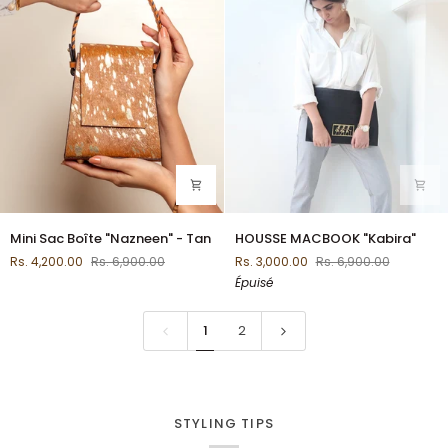
Mini
HOUSSE
Mini Sac Boîte "Nazneen" - Tan
HOUSSE MACBOOK "Kabira"
Sac
MACBOOK
Rs. 4,200.00
Rs. 6,900.00
Rs. 3,000.00
Rs. 6,900.00
Boîte
"Kabira"
Épuisé
"Nazneen"
-
Tan
1
2
STYLING TIPS