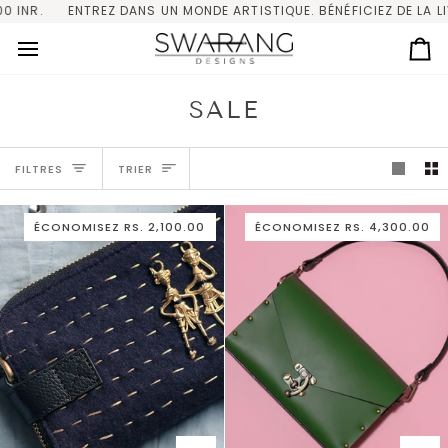
Passer
EZ DANS UN MONDE ARTISTIQUE. BÉNÉFICIEZ DE LA LIVRAISON GRAT
au
contenu
Pa
SALE
TRIER
FILTRES
TRIER
ÉCONOMISEZ
RS. 2,100.00
ÉCONOMISEZ
RS. 4,300.00