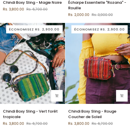
Chindi Boxy Sling - Magie Noire
Écharpe Essentielle "Rozana" -
Boxy
Essentielle
Rouille
Rs. 3,800.00
Rs. 6,700.00
Sling
"Rozana"
Rs. 2,000.00
Rs. 3,900.00
-
-
Magie
Rouille
Noire
ÉCONOMISEZ
RS. 2,900.00
ÉCONOMISEZ
RS. 2,900.00
Chindi
Chindi
Chindi Boxy Sling - Vert forêt
Chindi Boxy Sling - Rouge
Boxy
Boxy
tropicale
Coucher de Soleil
Sling
Sling
Rs. 3,800.00
Rs. 6,700.00
Rs. 3,800.00
Rs. 6,700.00
-
-