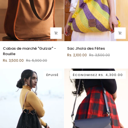
Cabas
Sac
Cabas de marché "Gulzar" -
Sac Jhola des Fêtes
de
Jhola
Rouille
Rs. 2,100.00
Rs. 3,500.00
marché
des
Rs. 3,500.00
Rs. 5,900.00
"Gulzar"
Fêtes
-
Rouille
ÉPUISÉ
ÉCONOMISEZ
RS. 4,300.00