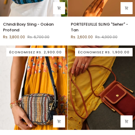
Chindi
PORTEFEUILLE
Chindi Boxy Sling - Océan
PORTEFEUILLE SLING "Seher" -
Boxy
SLING
Profond
Tan
Sling
"Seher"
Rs. 3,800.00
Rs. 6,700.00
Rs. 2,600.00
Rs. 4,900.00
-
-
Océan
Tan
Profond
ÉCONOMISEZ
RS. 2,900.00
ÉCONOMISEZ
RS. 1,900.00
Chindi
Écharpe