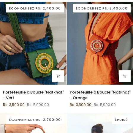
Vert
Rouge
forêt
Coucher
ÉCONOMISEZ
RS. 2,400.00
ÉCONOMISEZ
RS. 2,400.00
tropicale
de
Soleil
Portefeuille
Portefeuille
Portefeuille à Boucle "Natkhat"
Portefeuille à Boucle "Natkhat"
à
à
- Vert
- Orange
Boucle
Boucle
Rs. 3,500.00
Rs. 5,900.00
Rs. 3,500.00
Rs. 5,900.00
"Natkhat"
"Natkhat"
-
-
Vert
Orange
ÉCONOMISEZ
RS. 2,700.00
ÉPUISÉ