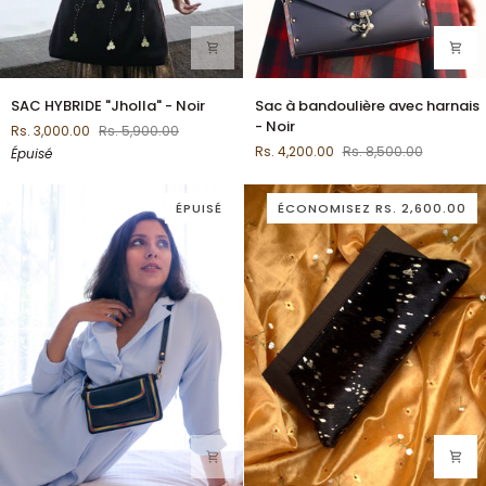
SAC
Sac
SAC HYBRIDE "Jholla" - Noir
Sac à bandoulière avec harnais
HYBRIDE
à
- Noir
Rs. 3,000.00
Rs. 5,900.00
"Jholla"
bandoulière
Rs. 4,200.00
Rs. 8,500.00
Épuisé
-
avec
Noir
harnais
-
ÉPUISÉ
ÉCONOMISEZ
RS. 2,600.00
Noir