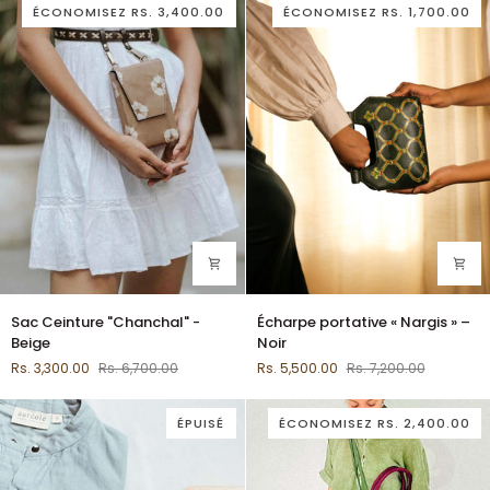
Violet
Violet
ÉCONOMISEZ
RS. 3,400.00
ÉCONOMISEZ
RS. 1,700.00
Sac
Écharpe
Sac Ceinture "Chanchal" -
Écharpe portative « Nargis » –
Ceinture
portative
Beige
Noir
"Chanchal"
«
Rs. 3,300.00
Rs. 6,700.00
Rs. 5,500.00
Rs. 7,200.00
-
Nargis
Beige
»
–
ÉPUISÉ
ÉCONOMISEZ
RS. 2,400.00
Noir